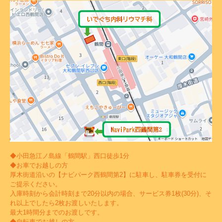
◆小田急江ノ島線「鶴間駅」西口徒歩1分
◆お車でお越しの方
厚木街道沿いの【ナビパーク西鶴間第2】に駐車し、駐車券を受付に
ご提示ください。
入庫時刻から会計時刻まで20分以内の場合、サービス券1枚(30分)、そ
れ以上でしたら2枚お渡しいたします。
最大1時間分までのお渡しです。
◆自転車でお越しの方