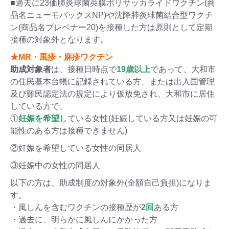
■過去に23価肺炎球菌莢膜ポリサッカライドワクチン(商
品名ニューモバックスNP)や沈降肺炎球菌結合型ワクチ
ン(商品名プレベナー20)を接種した方は原則として定期
接種の対象外となります。
★MR・風疹・麻疹ワクチン
助成対象者
は、接種日時点で
19歳以上
であって、大和市
の住民基本台帳に記録されている方、または出入国管理
及び難民認定法の規定により仮放免され、大和市に居住
している方で、
①
妊娠を希望
している女性(妊娠している方又は妊娠の可
能性のある方は接種できません)
②妊娠を希望している女性の同居人
③妊娠中の女性の同居人
以下の方は、助成制度の対象外(全額自己負担)になりま
す。
・風しんを含むワクチンの接種歴が
2回
ある方
・過去に、明らかに風しんにかかった方