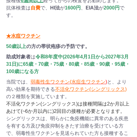
接種後
6週間以上
経ってからの検査をお勧めします。
抗体検査は
自費
で、
HI法
が
1600円
、
EIA法
が
2000円
で
す。
★水痘ワクチン
50歳以上
の方の帯状疱疹の予防です。
助成対象者
は
令和8年度中(2026年4月1日から2027年3月
31日)に65歳・70歳・75歳・80歳・85歳・90歳・95歳・
100歳になる方
当院では、
弱毒性生ワクチン(水痘生ワクチン
)
と、より
高い効果を期待できる
不活化ワクチン(シングリックス)
の２種類を実施しています。
不活化ワクチン(シングリックス)は接種間隔は2
か月以上
あけて(~6か月以内に)2回目の接種が必要となります。
シングリックスは、明らかに免疫機能に異常のある疾患
を有する方及び免疫抑制をきたす治療を受けている方
で、弱毒性生ワクチンを見送られていた方も接種するこ