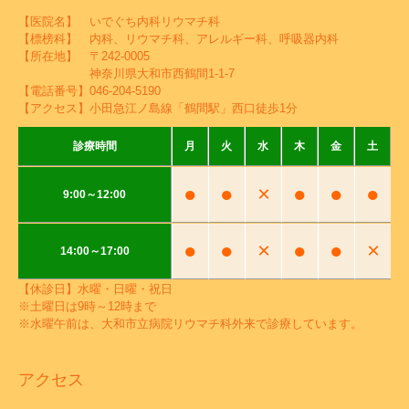
【医院名】 いでぐち内科リウマチ科
【標榜科】 内科、リウマチ科、アレルギー科、呼吸器内科
【所在地】 〒242-0005
神奈川県大和市西鶴間1-1-7
【電話番号】
046-204-5190
【アクセス】小田急江ノ島線「鶴間駅」西口徒歩1分
診療時間
月
火
水
木
金
土
●
●
×
●
●
●
9:00～12:00
●
●
×
●
●
×
14:00～17:00
【休診日】水曜・日曜・祝日
※土曜日は9時～12時まで
※水曜午前は、大和市立病院リウマチ科外来で診療しています。
アクセス