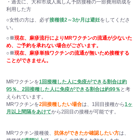
・過去に、大和市成人風しん予防接種の一部費用助成を
利用した方
○女性の方は、必ず
接種後2～3か月は避妊
をしてくださ
い。
○※
現在、麻疹流行によりMRワクチンの流通が少ないた
め、ご予約を承れない場合がございます。
○※
現在、麻疹単独ワクチンの流通が無いため接種する
ことができません。
MRワクチンを
1回接種した人に免疫ができる割合は約
95％、2回接種した人に免疫ができる割合は約99％
と考
えられています。
MRワクチンを
2回接種したい場合
は、1回目接種から
1ヶ
月以上間隔をあけて
から2回目の接種が可能です。
MRワクチン接種後、
抗体ができたか確認したい方
は、