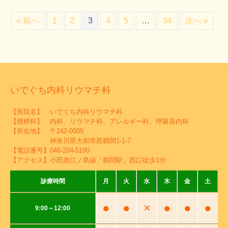
« 前へ
1
2
3
4
5
…
34
次へ »
いでぐち内科リウマチ科
【医院名】 いでぐち内科リウマチ科
【標榜科】 内科、リウマチ科、アレルギー科、呼吸器内科
【所在地】 〒242-0005
神奈川県大和市西鶴間1-1-7
【電話番号】
046-204-5190
【アクセス】小田急江ノ島線「鶴間駅」西口徒歩1分
診療時間
月
火
水
木
金
土
●
●
×
●
●
●
9:00～12:00