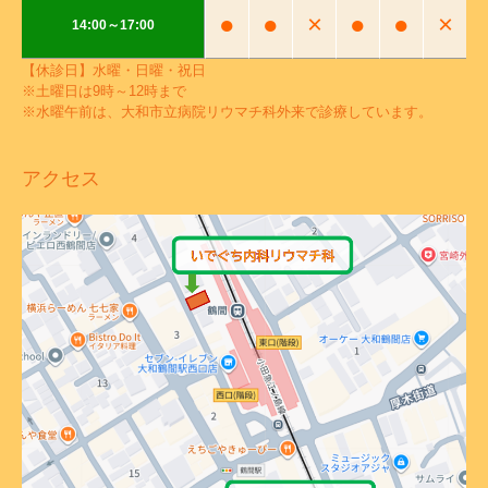
●
●
×
●
●
×
14:00～17:00
【休診日】水曜・日曜・祝日
※土曜日は9時～12時まで
※水曜午前は、大和市立病院リウマチ科外来で診療しています。
アクセス