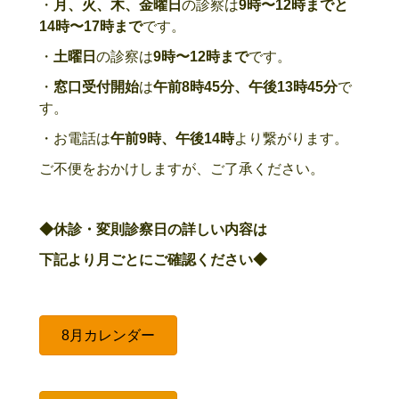
・
月、火、木、金曜日
の診察は
9時〜12時までと
14時〜17時まで
です。
・
土曜日
の診察は
9時〜12時まで
です。
・
窓口受付開始
は
午前8時45分、午後13時45分
で
す。
・お電話は
午前9時、午後14時
より繋がります。
ご不便をおかけしますが、ご了承ください。
◆休診・変則診察日の詳しい内容は
下記より月ごとにご確認ください◆
8月カレンダー