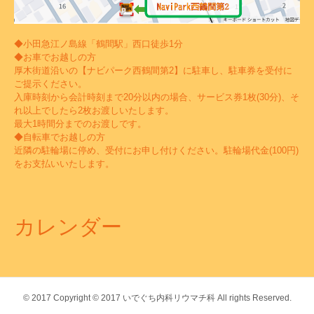
◆小田急江ノ島線「鶴間駅」西口徒歩1分
◆お車でお越しの方
厚木街道沿いの【ナビパーク西鶴間第2】に駐車し、駐車券を受付に
ご提示ください。
入庫時刻から会計時刻まで20分以内の場合、サービス券1枚(30分)、そ
れ以上でしたら2枚お渡しいたします。
最大1時間分までのお渡しです。
◆自転車でお越しの方
近隣の駐輪場に停め、受付にお申し付けください。駐輪場代金(100円)
をお支払いいたします。
カレンダー
© 2017
Copyright © 2017 いでぐち内科リウマチ科 All rights Reserved.