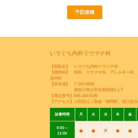
予防接種
いでぐち内科リウマチ科
【医院名】 いでぐち内科リウマチ科
【標榜科】 内科、リウマチ科、アレルギー科、
器内科
【所在地】 〒242-0005
神奈川県大和市西鶴間1-1-7
【電話番号】
046-204-5190
【アクセス】小田急江ノ島線「鶴間駅」西口徒歩
診療時間
月
火
水
木
金
9:00～
●
●
×
●
●
12:00