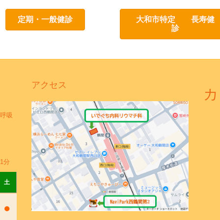
定期・一般健診
大和市特定 長寿健
診
アクセス
カ
呼吸
1分
土
●