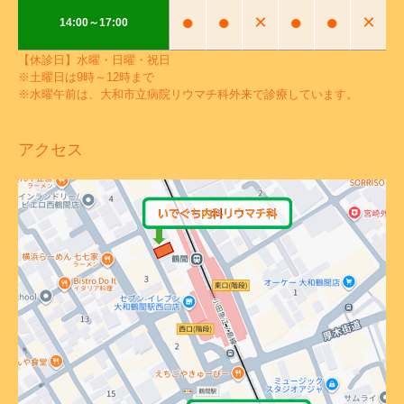
●
●
×
●
●
×
14:00～17:00
【休診日】水曜・日曜・祝日
※土曜日は9時～12時まで
※水曜午前は、大和市立病院リウマチ科外来で診療しています。
アクセス