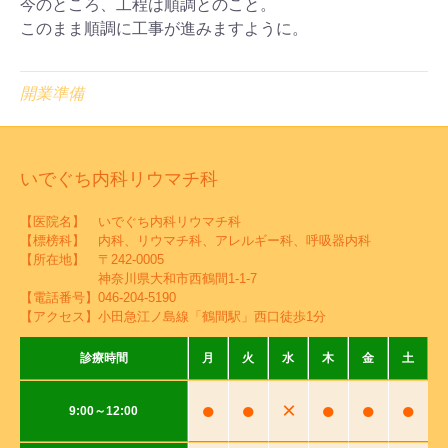
今のところ、工程は順調とのこと。
このまま順調に工事が進みますように。
開業準備
いでぐち内科リウマチ科
【医院名】 いでぐち内科リウマチ科
【標榜科】 内科、リウマチ科、アレルギー科、呼吸器内科
【所在地】 〒242-0005
神奈川県大和市西鶴間1-1-7
【電話番号】
046-204-5190
【アクセス】小田急江ノ島線「鶴間駅」西口徒歩1分
診療時間
月
火
水
木
金
土
●
●
×
●
●
●
9:00～12:00