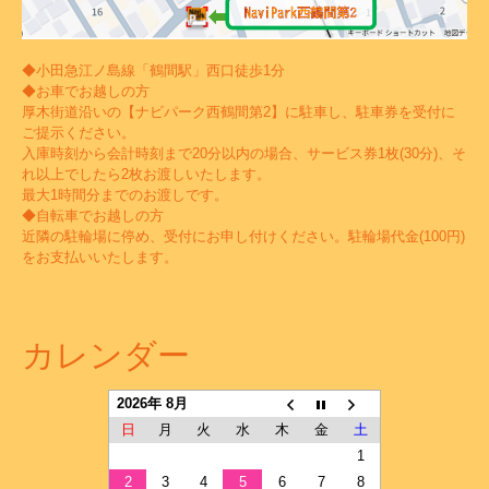
◆小田急江ノ島線「鶴間駅」西口徒歩1分
◆お車でお越しの方
厚木街道沿いの【ナビパーク西鶴間第2】に駐車し、駐車券を受付に
ご提示ください。
入庫時刻から会計時刻まで20分以内の場合、サービス券1枚(30分)、そ
れ以上でしたら2枚お渡しいたします。
最大1時間分までのお渡しです。
◆自転車でお越しの方
近隣の駐輪場に停め、受付にお申し付けください。駐輪場代金(100円)
をお支払いいたします。
カレンダー
2026年 8月
日
月
火
水
木
金
土
1
2
3
4
5
6
7
8