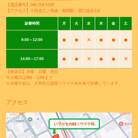
【電話番号】
046-204-5190
【アクセス】小田急江ノ島線「鶴間駅」西口徒歩1分
診療時間
月
火
水
木
金
土
●
●
×
●
●
●
9:00～12:00
●
●
×
●
●
×
14:00～17:00
【休診日】水曜・日曜・祝日
※土曜日は9時～12時まで
※水曜午前は、大和市立病院リウマチ科外来で診療しています。
アクセス