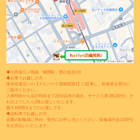
◆小田急江ノ島線「鶴間駅」西口徒歩1分
◆お車でお越しの方
厚木街道沿いの【ナビパーク西鶴間第2】に駐車し、駐車券を受付に
ご提示ください。
入庫時刻から会計時刻まで20分以内の場合、サービス券1枚(30分)、そ
れ以上でしたら2枚お渡しいたします。
最大1時間分までのお渡しです。
◆自転車でお越しの方
近隣の駐輪場に停め、受付にお申し付けください。駐輪場代金(100円)
をお支払いいたします。