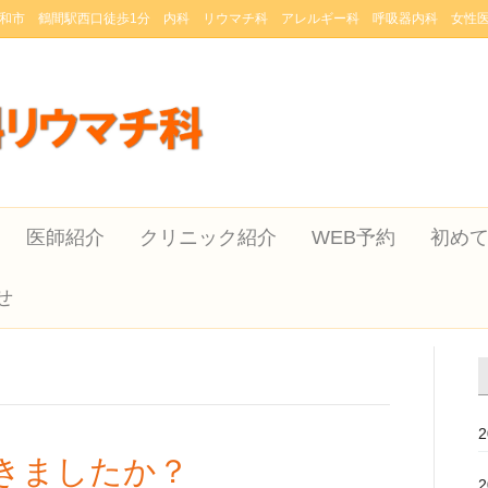
和市 鶴間駅西口徒歩1分 内科 リウマチ科 アレルギー科 呼吸器内科 女性
医師紹介
クリニック紹介
WEB予約
初め
せ
きましたか？