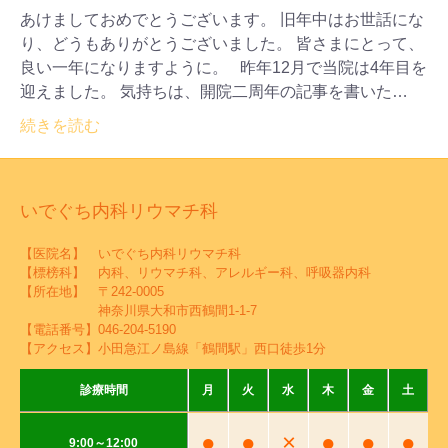
あけましておめでとうございます。 旧年中はお世話にな
り、どうもありがとうございました。 皆さまにとって、
良い一年になりますように。 昨年12月で当院は4年目を
迎えました。 気持ちは、開院二周年の記事を書いた…
続きを読む
いでぐち内科リウマチ科
【医院名】 いでぐち内科リウマチ科
【標榜科】 内科、リウマチ科、アレルギー科、呼吸器内科
【所在地】 〒242-0005
神奈川県大和市西鶴間1-1-7
【電話番号】
046-204-5190
【アクセス】小田急江ノ島線「鶴間駅」西口徒歩1分
診療時間
月
火
水
木
金
土
●
●
×
●
●
●
9:00～12:00