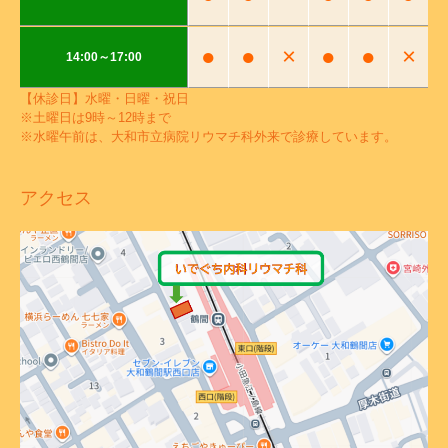
●
●
×
●
●
×
14:00～17:00
【休診日】水曜・日曜・祝日
※土曜日は9時～12時まで
※水曜午前は、大和市立病院リウマチ科外来で診療しています。
アクセス