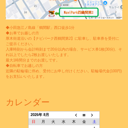
◆小田急江ノ島線「鶴間駅」西口徒歩1分
◆お車でお越しの方
厚木街道沿いの【ナビパーク西鶴間第2】に駐車し、駐車券を受付に
ご提示ください。
入庫時刻から会計時刻まで20分以内の場合、サービス券1枚(30分)、そ
れ以上でしたら2枚お渡しいたします。
最大1時間分までのお渡しです。
◆自転車でお越しの方
近隣の駐輪場に停め、受付にお申し付けください。駐輪場代金(100円)
をお支払いいたします。
カレンダー
2026年 8月
日
月
火
水
木
金
土