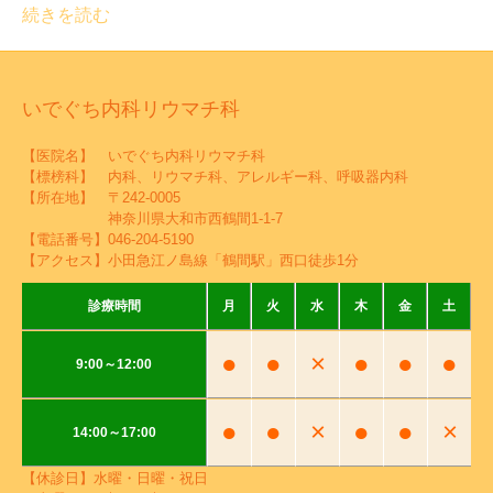
続きを読む
いでぐち内科リウマチ科
【医院名】 いでぐち内科リウマチ科
【標榜科】 内科、リウマチ科、アレルギー科、呼吸器内科
【所在地】 〒242-0005
神奈川県大和市西鶴間1-1-7
【電話番号】
046-204-5190
【アクセス】小田急江ノ島線「鶴間駅」西口徒歩1分
診療時間
月
火
水
木
金
土
●
●
×
●
●
●
9:00～12:00
●
●
×
●
●
×
14:00～17:00
【休診日】水曜・日曜・祝日