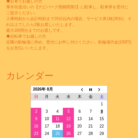
◆お車でお越しの方
厚木街道沿いの【ナビパーク西鶴間第2】に駐車し、駐車券を受付に
ご提示ください。
入庫時刻から会計時刻まで20分以内の場合、サービス券1枚(30分)、そ
れ以上でしたら2枚お渡しいたします。
最大1時間分までのお渡しです。
◆自転車でお越しの方
近隣の駐輪場に停め、受付にお申し付けください。駐輪場代金(100円)
をお支払いいたします。
カレンダー
2026年 8月
日
月
火
水
木
金
土
1
2
3
4
5
6
7
8
9
10
11
12
13
14
15
16
17
18
19
20
21
22
23
24
25
26
27
28
29