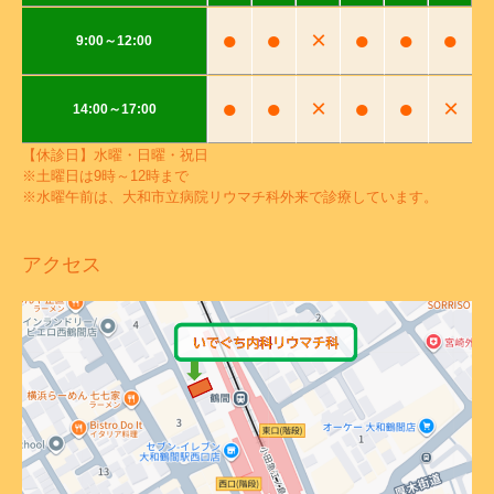
●
●
×
●
●
●
9:00～12:00
●
●
×
●
●
×
14:00～17:00
【休診日】水曜・日曜・祝日
※土曜日は9時～12時まで
※水曜午前は、大和市立病院リウマチ科外来で診療しています。
アクセス