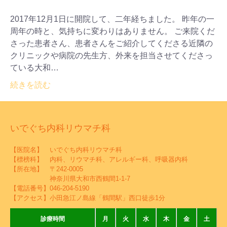
2017年12月1日に開院して、二年経ちました。 昨年の一
周年の時と、気持ちに変わりはありません。 ご来院くだ
さった患者さん、患者さんをご紹介してくださる近隣の
クリニックや病院の先生方、外来を担当させてくださっ
ている大和…
続きを読む
いでぐち内科リウマチ科
【医院名】 いでぐち内科リウマチ科
【標榜科】 内科、リウマチ科、アレルギー科、呼吸器内科
【所在地】 〒242-0005
神奈川県大和市西鶴間1-1-7
【電話番号】
046-204-5190
【アクセス】小田急江ノ島線「鶴間駅」西口徒歩1分
診療時間
月
火
水
木
金
土