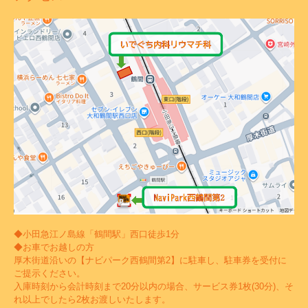
◆小田急江ノ島線「鶴間駅」西口徒歩1分
◆お車でお越しの方
厚木街道沿いの【ナビパーク西鶴間第2】に駐車し、駐車券を受付に
ご提示ください。
入庫時刻から会計時刻まで20分以内の場合、サービス券1枚(30分)、そ
れ以上でしたら2枚お渡しいたします。