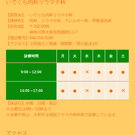
いでぐち内科リウマチ科
【医院名】 いでぐち内科リウマチ科
【標榜科】 内科、リウマチ科、アレルギー科、呼吸器内科
【所在地】 〒242-0005
神奈川県大和市西鶴間1-1-7
【電話番号】
046-204-5190
【アクセス】小田急江ノ島線「鶴間駅」西口徒歩1分
診療時間
月
火
水
木
金
土
●
●
×
●
●
●
9:00～12:00
●
●
×
●
●
×
14:00～17:00
【休診日】水曜・日曜・祝日
※土曜日は9時～12時まで
※水曜午前は、大和市立病院リウマチ科外来で診療しています。
アクセス