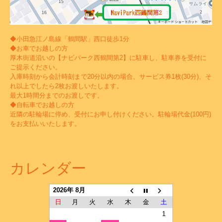
◆小田急江ノ島線「鶴間駅」西口徒歩1分
◆お車でお越しの方
厚木街道沿いの【ナビパーク西鶴間第2】に駐車し、駐車券を受付に
ご提示ください。
入庫時刻から会計時刻まで20分以内の場合、サービス券1枚(30分)、そ
れ以上でしたら2枚お渡しいたします。
最大1時間分までのお渡しです。
◆自転車でお越しの方
近隣の駐輪場に停め、受付にお申し付けください。駐輪場代金(100円)
をお支払いいたします。
カレンダー
2026年 8月
日
月
火
水
木
金
土
1