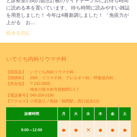
と診察室の間の血圧計横のサイドテーブルにお待ち時間
に読める本を置いています。 待ち時間に読みやすい雑誌
を用意しました！ 今年は4冊新調しました！ 「免疫力が
上がる お…
続きを読む
いでぐち内科リウマチ科
【医院名】 いでぐち内科リウマチ科
【標榜科】 内科、リウマチ科、アレルギー科、呼吸器内科
【所在地】 〒242-0005
神奈川県大和市西鶴間1-1-7
【電話番号】
046-204-5190
【アクセス】小田急江ノ島線「鶴間駅」西口徒歩1分
診療時間
月
火
水
木
金
土
●
●
×
●
●
●
9:00～12:00