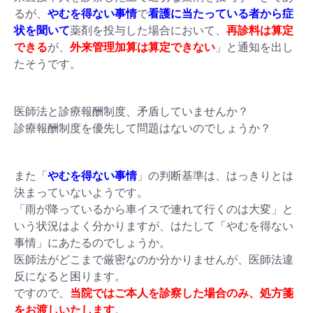
るが、
やむを得ない事情
で
看護に当たっている者から症
状を聞いて
薬剤を投与した場合において、
再診料は算定
できる
が、
外来管理加算は算定できない
」と通知を出し
たそうです。
医師法と診療報酬制度、矛盾していませんか？
診療報酬制度を優先して問題はないのでしょうか？
また「
やむを得ない事情
」の判断基準は、はっきりとは
決まっていないようです。
「雨が降っているから車イスで連れて行くのは大変」と
いう状況はよく分かりますが、はたして「やむを得ない
事情」にあたるのでしょうか。
医師法がどこまで厳密なのか分かりませんが、医師法違
反になると困ります。
ですので、
当院ではご本人を診察した場合のみ、処方箋
をお渡しいたします
。