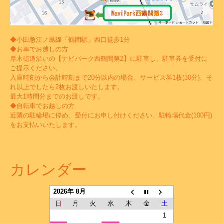
◆小田急江ノ島線「鶴間駅」西口徒歩1分
◆お車でお越しの方
厚木街道沿いの【ナビパーク西鶴間第2】に駐車し、駐車券を受付に
ご提示ください。
入庫時刻から会計時刻まで20分以内の場合、サービス券1枚(30分)、そ
れ以上でしたら2枚お渡しいたします。
最大1時間分までのお渡しです。
◆自転車でお越しの方
近隣の駐輪場に停め、受付にお申し付けください。駐輪場代金(100円)
をお支払いいたします。
カレンダー
2026年 8月
日
月
火
水
木
金
土
1