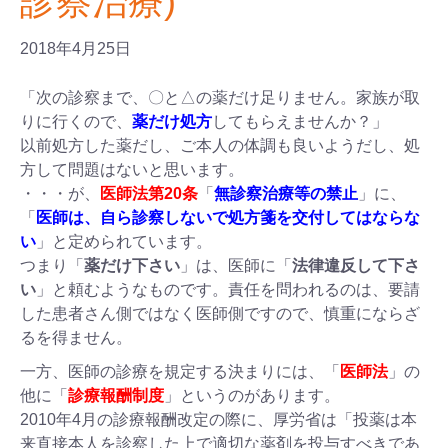
診察治療)
2018年4月25日
「次の診察まで、〇と△の薬だけ足りません。家族が取
りに行くので、
薬だけ処方
してもらえませんか？」
以前処方した薬だし、ご本人の体調も良いようだし、処
方して問題はないと思います。
・・・が、
医師法第20条
「
無診察治療等の禁止
」に、
「
医師は、自ら診察しないで処方箋を交付してはならな
い
」と定められています。
つまり「
薬だけ下さい
」は、医師に「
法律違反して下さ
い
」と頼むようなものです。責任を問われるのは、要請
した患者さん側ではなく医師側ですので、慎重にならざ
るを得ません。
一方、医師の診療を規定する決まりには、「
医師法
」の
他に「
診療報酬制度
」というのがあります。
2010年4月の診療報酬改定の際に、厚労省は「投薬は本
来直接本人を診察した上で適切な薬剤を投与すべきであ