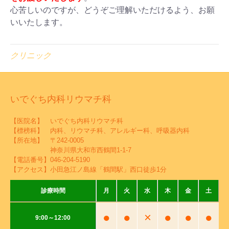
心苦しいのですが、どうぞご理解いただけるよう、お願
いいたします。
クリニック
いでぐち内科リウマチ科
【医院名】 いでぐち内科リウマチ科
【標榜科】 内科、リウマチ科、アレルギー科、呼吸器内科
【所在地】 〒242-0005
神奈川県大和市西鶴間1-1-7
【電話番号】
046-204-5190
【アクセス】小田急江ノ島線「鶴間駅」西口徒歩1分
診療時間
月
火
水
木
金
土
●
●
×
●
●
●
9:00～12:00