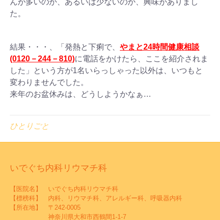
んが多いのか、あるいは少ないのか、興味がありまし
た。
結果・・・、「発熱と下痢で、
やまと24時間健康相談
(0120－244－810)
に電話をかけたら、ここを紹介されま
した」という方が1名いらっしゃった以外は、いつもと
変わりませんでした。
来年のお盆休みは、どうしようかなぁ…
ひとりごと
いでぐち内科リウマチ科
【医院名】 いでぐち内科リウマチ科
【標榜科】 内科、リウマチ科、アレルギー科、呼吸器内科
【所在地】 〒242-0005
神奈川県大和市西鶴間1-1-7