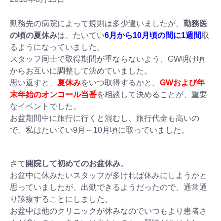
勤務先の病院によって規則は多少違いましたが、
勤務医
の頃の夏休み
は、たいてい
6月から10月頃の間に1週間
取
るようになっていました。
スタッフ同士で取得期間が重ならないよう、GW明け頃
からお互いに調整して決めていました。
思い返すと、
夏休み
をいつ取得するかと、
GWおよび年
末年始のオンコール当番
を相談して決めることが、重要
なイベントでした。
お盆期間中に旅行に行くと混むし、旅行代金も高いの
で、私はたいてい9月～10月頃に取っていました。
さて
開院して初めてのお盆休み
。
お盆中に休みたいスタッフが多ければ休みにしようかと
思っていましたが、出勤できるようだったので、通常通
り診療することにしました。
お盆中は他のクリニックが休みなのでいつもより患者さ