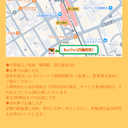
◆小田急江ノ島線「鶴間駅」西口徒歩1分
◆お車でお越しの方
厚木街道沿いの【ナビパーク西鶴間第2】に駐車し、駐車券を受付に
ご提示ください。
入庫時刻から会計時刻まで20分以内の場合、サービス券1枚(30分)、そ
れ以上でしたら2枚お渡しいたします。
最大1時間分までのお渡しです。
◆自転車でお越しの方
近隣の駐輪場に停め、受付にお申し付けください。駐輪場代金(100円)
をお支払いいたします。