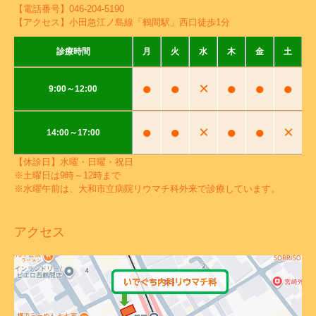
【電話番号】
046-204-5190
【アクセス】小田急江ノ島線「鶴間駅」西口徒歩1分
診療時間
月
火
水
木
金
土
●
●
×
●
●
●
9:00～12:00
●
●
×
●
●
×
14:00～17:00
【休診日】水曜・日曜・祝日
※土曜日は9時～12時まで
※水曜午前は、大和市立病院リウマチ科外来で診療しています。
アクセス