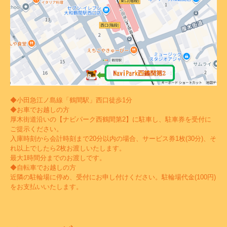
◆小田急江ノ島線「鶴間駅」西口徒歩1分
◆お車でお越しの方
厚木街道沿いの【ナビパーク西鶴間第2】に駐車し、駐車券を受付に
ご提示ください。
入庫時刻から会計時刻まで20分以内の場合、サービス券1枚(30分)、そ
れ以上でしたら2枚お渡しいたします。
最大1時間分までのお渡しです。
◆自転車でお越しの方
近隣の駐輪場に停め、受付にお申し付けください。駐輪場代金(100円)
をお支払いいたします。