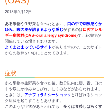
(OAS)
2018年9月12日
ある果物や生野菜
を食べたときに、
口の中で刺激感やか
ゆみ、喉の奥が詰まるような感じ
がするのは
口腔アレル
ギー症候群(OAS=oral allergy syndrome)
で、花粉症が
関係している場合もあります。
よくまとまっているサイト
がありますので、このサイト
からの抜粋を中心にまとめてみます。
症状
ある果物や生野菜を食べた後、数分以内に唇、舌、口の
中や喉にかゆみやしびれ、むくみなどがあらわれます。
ときには、
アナフィラキシーショック
と呼ばれるショッ
ク症状を起こすこともあります。
このような症状があらわれても、
多くは食後しばらくす