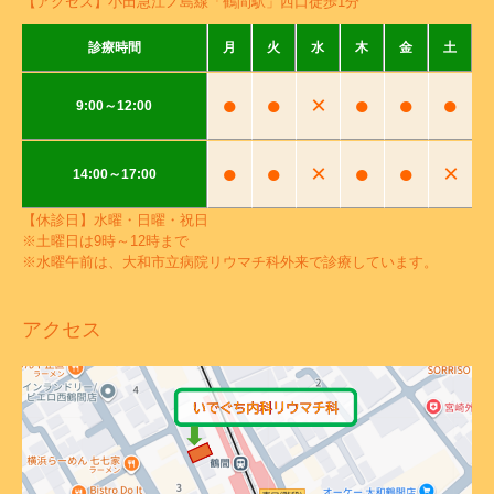
【アクセス】小田急江ノ島線「鶴間駅」西口徒歩1分
診療時間
月
火
水
木
金
土
●
●
×
●
●
●
9:00～12:00
●
●
×
●
●
×
14:00～17:00
【休診日】水曜・日曜・祝日
※土曜日は9時～12時まで
※水曜午前は、大和市立病院リウマチ科外来で診療しています。
アクセス