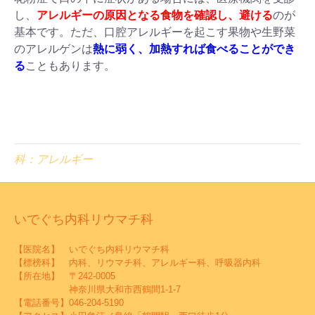
し、
アレルギーの原因となる食物を確認し、避ける
のが
基本です。ただ、口腔アレルギーを起こす果物や生野菜
のアレルゲンは
熱に弱く、加熱すれば食べることができ
る
こともあります。
科：アレルギー
いでぐち内科リウマチ科
【医院名】 いでぐち内科リウマチ科
【標榜科】 内科、リウマチ科、アレルギー科、呼吸器内科
【所在地】 〒242-0005
神奈川県大和市西鶴間1-1-7
【電話番号】
046-204-5190