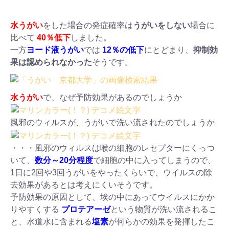
水うがい
をした場合の発症確率は
うがいをしない
場合に
比べて
40％低下
しました。
一方
ヨード液うがい
では
12％の低下
にとどまり、
抑制効
果は認められなかった
そうです。
水うがい
で、なぜ予防効果があるのでしょうか
風邪のウィルスが、うがいで洗い流されたのでしょうか
・・・風邪のウィルスは喉の細胞のレセプターにくっつ
いて、
数分～20分程度
で細胞の中に入ってしまうので、
1日に2回や3回うがいをやったくらいで、ウイルスの除
去効果があるとは考えにくいそうです。
予防効果の原因として、埃の中にあってウイルスにかか
りやすくする
プロテアーゼ
という物質が洗い流されるこ
と、水道水に含まれる
塩素
が何らかの効果を発揮したこ