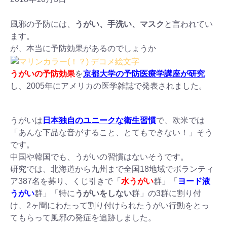
風邪の予防には、
うがい、手洗い、マスク
と言われてい
ます。
が、本当に予防効果があるのでしょうか
うがいの予防効果
を
京都大学の予防医療学講座が研究
し、2005年にアメリカの医学雑誌で発表されました。
うがいは
日本独自のユニークな衛生習慣
で、欧米では
「あんな下品な音がすること、とてもできない！」そう
です。
中国や韓国でも、うがいの習慣はないそうです。
研究では、北海道から九州まで全国18地域でボランティ
ア387名を募り、くじ引きで「
水うがい
群」「
ヨード液
うがい
群」「特に
うがいをしない
群」の3群に割り付
け、2ヶ間にわたって割り付けられたうがい行動をとっ
てもらって風邪の発症を追跡しました。