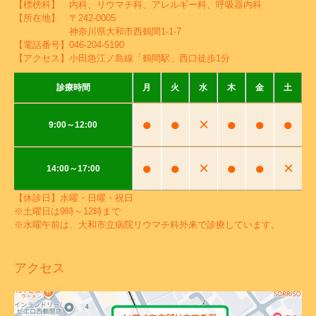
【標榜科】 内科、リウマチ科、アレルギー科、呼吸器内科
【所在地】 〒242-0005
神奈川県大和市西鶴間1-1-7
【電話番号】
046-204-5190
【アクセス】小田急江ノ島線「鶴間駅」西口徒歩1分
診療時間
月
火
水
木
金
土
●
●
×
●
●
●
9:00～12:00
●
●
×
●
●
×
14:00～17:00
【休診日】水曜・日曜・祝日
※土曜日は9時～12時まで
※水曜午前は、大和市立病院リウマチ科外来で診療しています。
アクセス