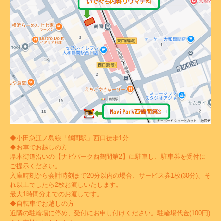
◆小田急江ノ島線「鶴間駅」西口徒歩1分
◆お車でお越しの方
厚木街道沿いの【ナビパーク西鶴間第2】に駐車し、駐車券を受付に
ご提示ください。
入庫時刻から会計時刻まで20分以内の場合、サービス券1枚(30分)、そ
れ以上でしたら2枚お渡しいたします。
最大1時間分までのお渡しです。
◆自転車でお越しの方
近隣の駐輪場に停め、受付にお申し付けください。駐輪場代金(100円)