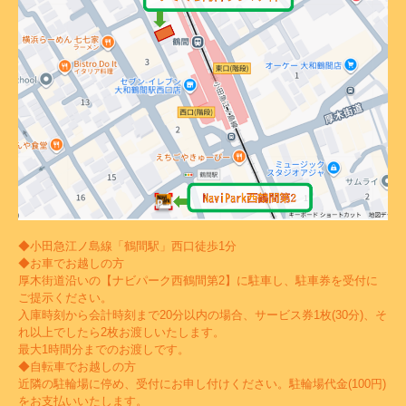
◆小田急江ノ島線「鶴間駅」西口徒歩1分
◆お車でお越しの方
厚木街道沿いの【ナビパーク西鶴間第2】に駐車し、駐車券を受付に
ご提示ください。
入庫時刻から会計時刻まで20分以内の場合、サービス券1枚(30分)、そ
れ以上でしたら2枚お渡しいたします。
最大1時間分までのお渡しです。
◆自転車でお越しの方
近隣の駐輪場に停め、受付にお申し付けください。駐輪場代金(100円)
をお支払いいたします。