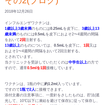
その2(ブログ)
2018年12月26日
インフルエンザワクチンは、
1歳以上3歳未満
のものには
0.25mL
を皮下に、
3歳以上13
歳未満
のものには
0.5mL
を皮下におよそ2〜4週間の間隔
をおいて
2回
注射する。
13歳以上
のものについては、
0.5mL
を皮下に、
1回
又は
およそ1〜4週間の間隔をおいて2回注射する。
とされています。
当クリニックを受診していただくのは
中学生以上
の方で
すので、通常
0.5mlを1回
接種しています。
ワクチンは、1瓶の中に
約1.2ml
入っています。
ですので
1瓶で2人
に接種できます。
添付文書の注意事項に、一度針をさしたものは、貯法(遮
光して、10℃以下に凍結を避けて保存)に従って保存し、