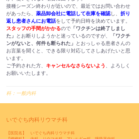
接種シーズン終わりが近いので、最近ではお問い合わせ
があったら、
薬品卸会社に電話して在庫を確認
し、
折り
返し患者さんにお電話
をして予約日時を決めています。
スタッフの手間がかかる
ので
「ワクチンは終了しまし
た」
とお断りしようかと迷っているのですが、
「ワクチ
ンがないと、何件も断られた」
とおっしゃる患者さんの
お言葉を聞くと、できる限り対応してさしあげたいと思
います。
ご予約された方、
キャンセルなさらないよう
、よろしく
お願いいたします。
科：一般内科
いでぐち内科リウマチ科
【医院名】 いでぐち内科リウマチ科
【標榜科】 内科、リウマチ科、アレルギー科、呼吸器内科