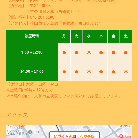
【所在地】 〒242-0005
神奈川県大和市西鶴間1-1-7
【電話番号】
046-204-5190
【アクセス】小田急江ノ島線「鶴間駅」西口徒歩1分
診療時間
月
火
水
木
金
土
●
●
×
●
●
●
9:00～12:00
●
●
×
●
●
×
14:00～17:00
【休診日】水曜・日曜・祝日
※土曜日は9時～12時まで
※水曜午前は、大和市立病院リウマチ科外来で診療しています。
アクセス