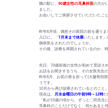
隣の駅に、
90歳女性の耳鼻科医
の方が
ました。
お会いしてご挨拶させていただいたこ
昨年6月頃、偶然その医院の前を通りま
入口に、「
7月末まで休業
いたします」
御病気をされたのでしょうか。
その後、診療を再開されているのか、
先日、70歳前後の女性が初めて受診さ
お話をお聞きするうち、その女医先生
昨年6月、お尻の骨を折って(大腿骨頚
うです。
10月から再び診療されているとのこと
現在は、
月水金曜日の午前9時～12時
だ
「私が15歳の頃から、ずっと〇田先生
耳鼻科のことだけでなく、何かあると