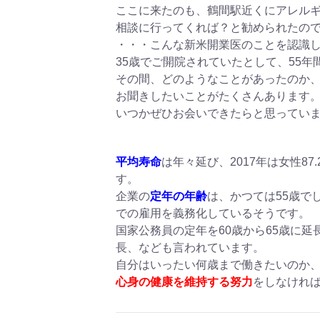
ここに来たのも、鶴間駅近くにアレル
相談に行ってくれば？と勧められたの
・・・こんな新米開業医のことを認識
35歳でご開院されていたとして、55
その間、どのようなことがあったのか
お聞きしたいことがたくさんあります
いつかぜひお会いできたらと思ってい
平均寿命
は年々延び、2017年は女性87
す。
企業の
定年の年齢
は、かつては55歳で
での雇用を義務化しているそうです。
国家公務員の定年を60歳から65歳に延
長、なども言われています。
自分はいったい何歳まで働きたいのか
心身の健康を維持する努力
をしなけれ