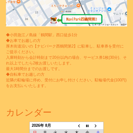
◆小田急江ノ島線「鶴間駅」西口徒歩1分
◆お車でお越しの方
厚木街道沿いの【ナビパーク西鶴間第2】に駐車し、駐車券を受付に
ご提示ください。
入庫時刻から会計時刻まで20分以内の場合、サービス券1枚(30分)、そ
れ以上でしたら2枚お渡しいたします。
最大1時間分までのお渡しです。
◆自転車でお越しの方
近隣の駐輪場に停め、受付にお申し付けください。駐輪場代金(100円)
をお支払いいたします。
カレンダー
2026年 8月
日
月
火
水
木
金
土