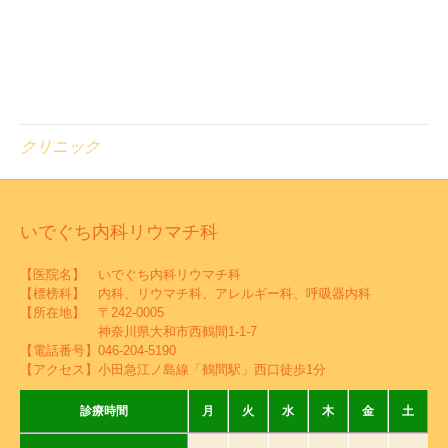
クリニック
いでぐち内科リウマチ科
【医院名】 いでぐち内科リウマチ科
【標榜科】 内科、リウマチ科、アレルギー科、呼吸器内科
【所在地】 〒242-0005
神奈川県大和市西鶴間1-1-7
【電話番号】
046-204-5190
【アクセス】小田急江ノ島線「鶴間駅」西口徒歩1分
診療時間
月
火
水
木
金
土