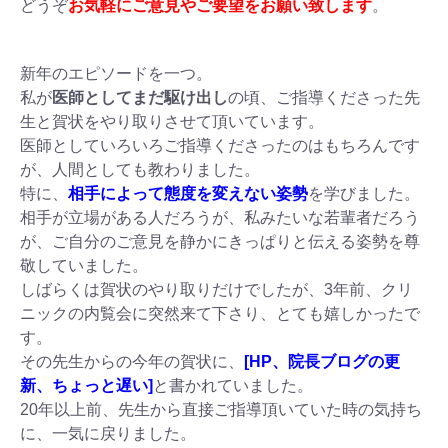
どうぞ
お気軽にご意見やご要望をお願い致します
。
新年のエピソードを一つ。
私が
医師としてまだ駆け出し
の頃、ご指導くださった先
生と賀状をやり取りさせて頂いています。
医師としていろいろご指導くださったのはもちろんです
が、人間としても教わりました。
特に、
相手によって態度を変えない姿勢
を学びました。
相手が立場がある人だろうが、私みたいな若輩者だろう
が、ご自分のご意見を静かにきっぱりと伝える姿勢を尊
敬していました。
しばらくは賀状のやり取りだけでしたが、3年前、クリ
ニックの内覧会に突然来て下さり、とても嬉しかったで
す。
その先生からの今年の賀状に、
[HP、院長ブログの更
新、ちょっと遅い]
と書かれていました。
20年以上前、先生から直接ご指導頂いていた時の気持ち
に、一気に戻りました。