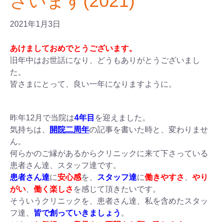
ざいます(2021)
2021年1月3日
あけましておめでとうございます。
旧年中はお世話になり、どうもありがとうございまし
た。
皆さまにとって、良い一年になりますように。
昨年12月で当院は
4年目
を迎えました。
気持ちは、
開院二周年
の記事を書いた時と、変わりませ
ん。
何らかのご縁があるからクリニックに来て下さっている
患者さん達、スタッフ達です。
患者さん達
に
安心感
を、
スタッフ達
に
働きやすさ
、
やり
がい
、
働く楽しさ
を感じて頂きたいです。
そういうクリニックを、患者さん達、私を含めたスタッ
フ達、
皆で創っていきましょう
。