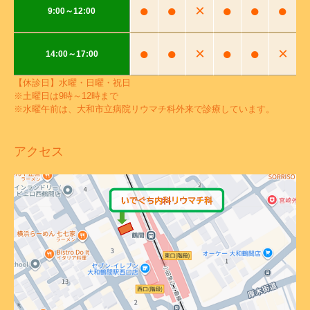
●
●
×
●
●
●
9:00～12:00
●
●
×
●
●
×
14:00～17:00
【休診日】水曜・日曜・祝日
※土曜日は9時～12時まで
※水曜午前は、大和市立病院リウマチ科外来で診療しています。
アクセス