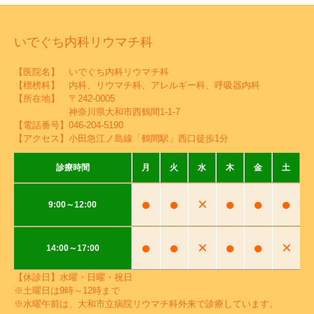
いでぐち内科リウマチ科
【医院名】 いでぐち内科リウマチ科
【標榜科】 内科、リウマチ科、アレルギー科、呼吸器内科
【所在地】 〒242-0005
神奈川県大和市西鶴間1-1-7
【電話番号】
046-204-5190
【アクセス】小田急江ノ島線「鶴間駅」西口徒歩1分
診療時間
月
火
水
木
金
土
●
●
×
●
●
●
9:00～12:00
●
●
×
●
●
×
14:00～17:00
【休診日】水曜・日曜・祝日
※土曜日は9時～12時まで
※水曜午前は、大和市立病院リウマチ科外来で診療しています。