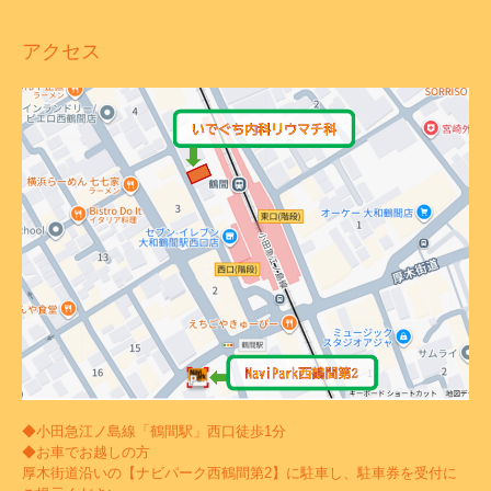
アクセス
◆小田急江ノ島線「鶴間駅」西口徒歩1分
◆お車でお越しの方
厚木街道沿いの【ナビパーク西鶴間第2】に駐車し、駐車券を受付に