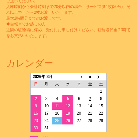
ご提示ください。
入庫時刻から会計時刻まで20分以内の場合、サービス券1枚(30分)、そ
れ以上でしたら2枚お渡しいたします。
最大1時間分までのお渡しです。
◆自転車でお越しの方
近隣の駐輪場に停め、受付にお申し付けください。駐輪場代金(100円)
をお支払いいたします。
カレンダー
2026年 8月
日
月
火
水
木
金
土
1
2
3
4
5
6
7
8
9
10
11
12
13
14
15
16
17
18
19
20
21
22
23
24
25
26
27
28
29
30
31