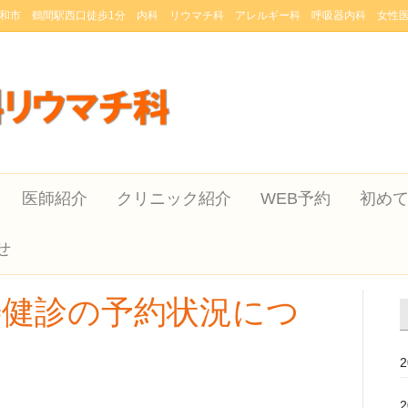
和市 鶴間駅西口徒歩1分 内科 リウマチ科 アレルギー科 呼吸器内科 女性
医師紹介
クリニック紹介
WEB予約
初め
せ
寿健診の予約状況につ