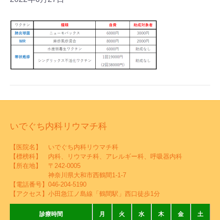
いでぐち内科リウマチ科
【医院名】 いでぐち内科リウマチ科
【標榜科】 内科、リウマチ科、アレルギー科、呼吸器内科
【所在地】 〒242-0005
神奈川県大和市西鶴間1-1-7
【電話番号】
046-204-5190
【アクセス】小田急江ノ島線「鶴間駅」西口徒歩1分
診療時間
月
火
水
木
金
土