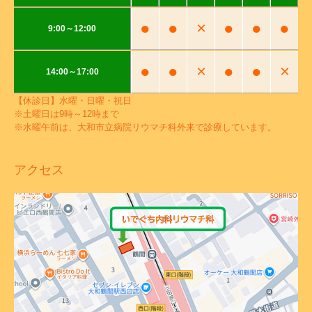
●
●
×
●
●
●
9:00～12:00
●
●
×
●
●
×
14:00～17:00
【休診日】水曜・日曜・祝日
※土曜日は9時～12時まで
※水曜午前は、大和市立病院リウマチ科外来で診療しています。
アクセス