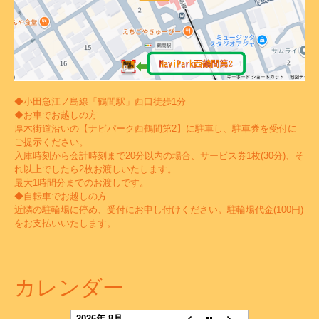
◆小田急江ノ島線「鶴間駅」西口徒歩1分
◆お車でお越しの方
厚木街道沿いの【ナビパーク西鶴間第2】に駐車し、駐車券を受付に
ご提示ください。
入庫時刻から会計時刻まで20分以内の場合、サービス券1枚(30分)、そ
れ以上でしたら2枚お渡しいたします。
最大1時間分までのお渡しです。
◆自転車でお越しの方
近隣の駐輪場に停め、受付にお申し付けください。駐輪場代金(100円)
をお支払いいたします。
カレンダー
2026年 8月