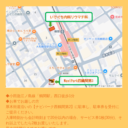
◆小田急江ノ島線「鶴間駅」西口徒歩1分
◆お車でお越しの方
厚木街道沿いの【ナビパーク西鶴間第2】に駐車し、駐車券を受付に
ご提示ください。
入庫時刻から会計時刻まで20分以内の場合、サービス券1枚(30分)、そ
れ以上でしたら2枚お渡しいたします。