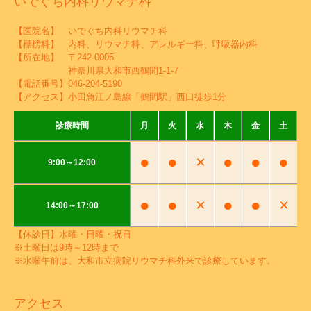
いでぐち内科リウマチ科
【医院名】 いでぐち内科リウマチ科
【標榜科】 内科、リウマチ科、アレルギー科、呼吸器内科
【所在地】 〒242-0005
神奈川県大和市西鶴間1-1-7
【電話番号】
046-204-5190
【アクセス】小田急江ノ島線「鶴間駅」西口徒歩1分
診療時間
月
火
水
木
金
土
●
●
×
●
●
●
9:00～12:00
●
●
×
●
●
×
14:00～17:00
【休診日】水曜・日曜・祝日
※土曜日は9時～12時まで
※水曜午前は、大和市立病院リウマチ科外来で診療しています。
アクセス