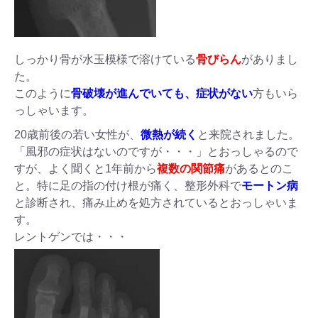
しっかり骨が水玉模様で溶けている
骨びらん
がありまし
た。
このように
骨破壊が進んでいても、症状がない
方もいら
っしゃいます。
20歳前後の若い女性が、
微熱が続く
と来院されました。
「風邪の症状はないのですが・・・」とおっしゃるので
すが、よく聞くと1年前から
複数の関節痛
があるとのこ
と。特に足の指の付け根が痛く、整形外科で
モートン病
と診断され、痛み止めを処方されているとおっしゃいま
す。
レントゲンでは・・・