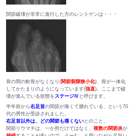
関節破壊が非常に進行した方のレントゲンは・・・
骨の間の軟骨がなくなり(
関節裂隙狭小化
)、骨が一体化
してかたまりのようになっています(
強直
)。ここまで破
壊が進んでいる状態を
ステージⅣ
と呼びます。
半年前から
右足首
の関節が痛くて腫れている、という70
代の男性が受診されました。
右足首以外は、
ど
の関節も痛くない
とのこと。
関節リウマチは、一か所だけではなく、
複数の関節炎
が
持続
することが多いので、うーむ、と思いながら足趾レ