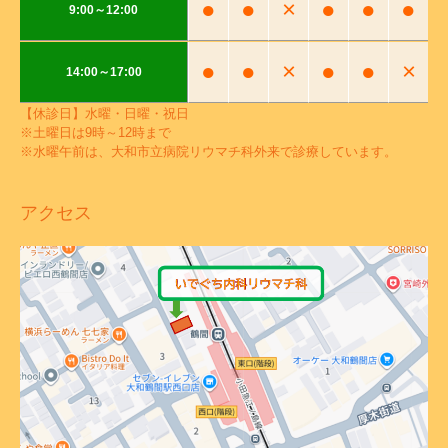
●
●
×
●
●
●
9:00～12:00
●
●
×
●
●
×
14:00～17:00
【休診日】水曜・日曜・祝日
※土曜日は9時～12時まで
※水曜午前は、大和市立病院リウマチ科外来で診療しています。
アクセス