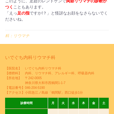
このように、足趾のレントゲンで
関節リウマチの診断が
つく
こともあります。
「えっ
足の指
ですか!？」と怪訝なお顔をなさらないでく
ださいね。
科：リウマチ
いでぐち内科リウマチ科
【医院名】 いでぐち内科リウマチ科
【標榜科】 内科、リウマチ科、アレルギー科、呼吸器内科
【所在地】 〒242-0005
神奈川県大和市西鶴間1-1-7
【電話番号】
046-204-5190
【アクセス】小田急江ノ島線「鶴間駅」西口徒歩1分
診療時間
月
火
水
木
金
土