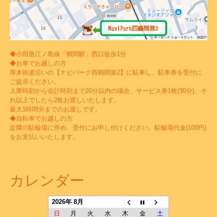
◆小田急江ノ島線「鶴間駅」西口徒歩1分
◆お車でお越しの方
厚木街道沿いの【ナビパーク西鶴間第2】に駐車し、駐車券を受付に
ご提示ください。
入庫時刻から会計時刻まで20分以内の場合、サービス券1枚(30分)、そ
れ以上でしたら2枚お渡しいたします。
最大1時間分までのお渡しです。
◆自転車でお越しの方
近隣の駐輪場に停め、受付にお申し付けください。駐輪場代金(100円)
をお支払いいたします。
カレンダー
2026年 8月
日
月
火
水
木
金
土