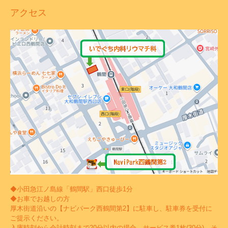
アクセス
◆小田急江ノ島線「鶴間駅」西口徒歩1分
◆お車でお越しの方
厚木街道沿いの【ナビパーク西鶴間第2】に駐車し、駐車券を受付に
ご提示ください。
入庫時刻から会計時刻まで20分以内の場合、サービス券1枚(30分)、そ