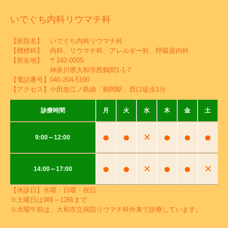
いでぐち内科リウマチ科
【医院名】 いでぐち内科リウマチ科
【標榜科】 内科、リウマチ科、アレルギー科、呼吸器内科
【所在地】 〒242-0005
神奈川県大和市西鶴間1-1-7
【電話番号】
046-204-5190
【アクセス】小田急江ノ島線「鶴間駅」西口徒歩1分
診療時間
月
火
水
木
金
土
●
●
×
●
●
●
9:00～12:00
●
●
×
●
●
×
14:00～17:00
【休診日】水曜・日曜・祝日
※土曜日は9時～12時まで
※水曜午前は、大和市立病院リウマチ科外来で診療しています。