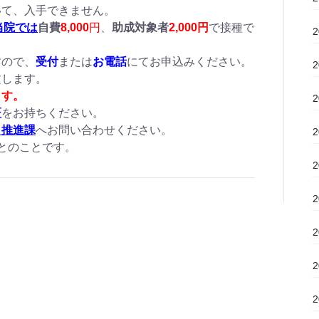
いて、入手できません。
当院では
自費
8,000
円
、
助成対象者
2,000円
で接種で
すので、
受付
または
お電話
にてお申込みください。
文します。
ます。
証
をお持ちください。
り推進課
へお問い合わせください。
とのことです。