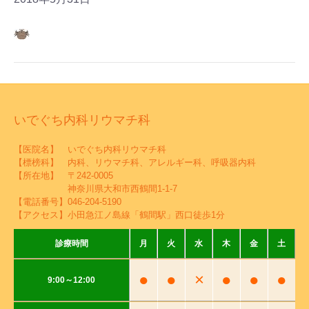
いでぐち内科リウマチ科
【医院名】 いでぐち内科リウマチ科
【標榜科】 内科、リウマチ科、アレルギー科、呼吸器内科
【所在地】 〒242-0005
神奈川県大和市西鶴間1-1-7
【電話番号】
046-204-5190
【アクセス】小田急江ノ島線「鶴間駅」西口徒歩1分
診療時間
月
火
水
木
金
土
●
●
×
●
●
●
9:00～12:00