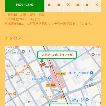
●
●
×
●
●
×
14:00～17:00
【休診日】水曜・日曜・祝日
※土曜日は9時～12時まで
※水曜午前は、大和市立病院リウマチ科外来で診療しています。
アクセス