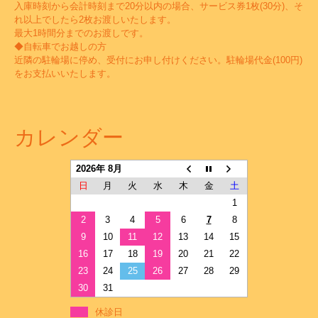
入庫時刻から会計時刻まで20分以内の場合、サービス券1枚(30分)、そ
れ以上でしたら2枚お渡しいたします。
最大1時間分までのお渡しです。
◆自転車でお越しの方
近隣の駐輪場に停め、受付にお申し付けください。駐輪場代金(100円)
をお支払いいたします。
カレンダー
2026年 8月
日
月
火
水
木
金
土
1
2
3
4
5
6
7
8
9
10
11
12
13
14
15
16
17
18
19
20
21
22
23
24
25
26
27
28
29
30
31
休診日