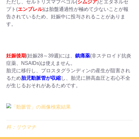
ただし、セルトリズマブペゴル(
シムジア
)とエタネルセ
プト(
エンブレル
)は胎盤通過性が極めて少ないことが報
告されているため、妊娠中に投与されることがありま
す。
妊娠後期
(妊娠28～39週)には、
鎮痛薬
(非ステロイド抗炎
症薬、NSAIDs)は使えません。
胎児に移行し、プロスタグランディンの産生が阻害され
るため
胎児動脈管が収縮
し、胎児に肺高血圧と右心不全
が生じるおそれがあるためです。
科：リウマチ