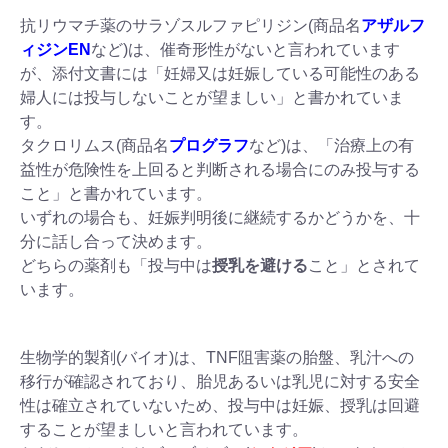
抗リウマチ薬のサラゾスルファピリジン(商品名
アザルフ
ィジンEN
など)は、催奇形性がないと言われています
が、添付文書には「妊婦又は妊娠している可能性のある
婦人には投与しないことが望ましい」と書かれていま
す。
タクロリムス(商品名
プログラフ
など)は、「治療上の有
益性が危険性を上回ると判断される場合にのみ投与する
こと」と書かれています。
いずれの場合も、妊娠判明後に継続するかどうかを、十
分に話し合って決めます。
どちらの薬剤も「投与中は
授乳を避ける
こと」とされて
います。
生物学的製剤(バイオ)は、TNF阻害薬の胎盤、乳汁への
移行が確認されており、胎児あるいは乳児に対する安全
性は確立されていないため、投与中は妊娠、授乳は回避
することが望ましいと言われています。