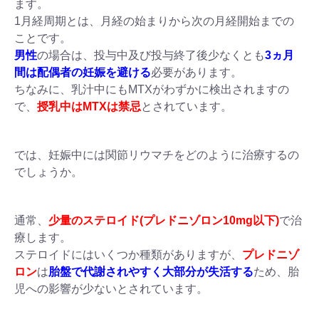
ます。
1月経周期とは、月経の始まりから次の月経開始までの
ことです。
男性
の場合は、投与中及び投与終了後少なくとも
3ヵ月
間は配偶者の
妊娠を避ける
必要があります。
ちなみに、乳汁中にもMTXがわずかに検出されますの
で、
授乳中はMTXは禁忌
とされています。
では、妊娠中には関節リウマチをどのように治療するの
でしょうか。
通常、
少量のステロイド(プレドニゾロン10mg以下)
で治
療します。
ステロイドにはいくつか種類がありますが、
プレドニゾ
ロン
は
胎盤で代謝されやすく大部分が失活する
ため、胎
児への影響が少ないとされています。