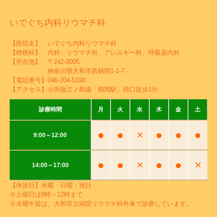
いでぐち内科リウマチ科
【医院名】 いでぐち内科リウマチ科
【標榜科】 内科、リウマチ科、アレルギー科、呼吸器内科
【所在地】 〒242-0005
神奈川県大和市西鶴間1-1-7
【電話番号】
046-204-5190
【アクセス】小田急江ノ島線「鶴間駅」西口徒歩1分
診療時間
月
火
水
木
金
土
●
●
×
●
●
●
9:00～12:00
●
●
×
●
●
×
14:00～17:00
【休診日】水曜・日曜・祝日
※土曜日は9時～12時まで
※水曜午前は、大和市立病院リウマチ科外来で診療しています。