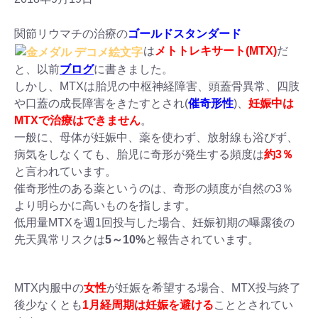
関節リウマチの治療の
ゴールドスタンダード
は
メトトレキサート(MTX)
だ
と、以前
ブログ
に書きました。
しかし、MTXは胎児の中枢神経障害、頭蓋骨異常、四肢
や口蓋の成長障害をきたすとされ(
催奇形性
)、
妊娠中は
MTXで治療はできません
。
一般に、母体が妊娠中、薬を使わず、放射線も浴びず、
病気をしなくても、胎児に奇形が発生する頻度は
約3％
と言われています。
催奇形性のある薬というのは、奇形の頻度が自然の3％
より明らかに高いものを指します。
低用量MTXを週1回投与した場合、妊娠初期の曝露後の
先天異常リスクは
5～10%
と報告されています。
MTX内服中の
女性
が妊娠を希望する場合、MTX投与終了
後少なくとも
1月経周期は妊娠を避ける
こととされてい