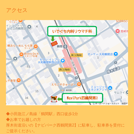
アクセス
◆小田急江ノ島線「鶴間駅」西口徒歩1分
◆お車でお越しの方
厚木街道沿いの【ナビパーク西鶴間第2】に駐車し、駐車券を受付に
ご提示ください。