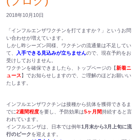
(ブログ)
2018年10月10日
「インフルエンザワクチンを打てますか？」というお問
い合わせが増えています。
しかし昨シーズン同様、ワクチンの流通量は不足してい
て、
入手できる見込みが立ちません
ので、現在予約をお
受けしておりません。
ワクチンを確保できましたら、トップページの【
新着ニ
ュース
】でお知らせしますので、ご理解のほどお願いい
たします。
インフルエンザワクチンは接種から抗体を獲得できるま
でに
2週間程度
を要し、予防効果は
5ヶ月間
持続すると言
われています。
インフルエンザは、日本では例年
1月末から3月上旬に流
行のピーク
を迎えます。