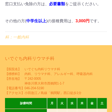
窓口支払い免除の方は、
必要書類
をご提示ください。
その他の方(
中学生以上
)の接種費用は、
3,000円
です。
科：一般内科
いでぐち内科リウマチ科
【医院名】 いでぐち内科リウマチ科
【標榜科】 内科、リウマチ科、アレルギー科、呼吸器内科
【所在地】 〒242-0005
神奈川県大和市西鶴間1-1-7
【電話番号】
046-204-5190
【アクセス】小田急江ノ島線「鶴間駅」西口徒歩1分
診療時間
月
火
水
木
金
土