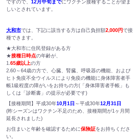
ですので、
12月中旬まで
にワクチン接種することが望ま
しいとされています。
大和市
では、下記に該当する方は自己負担額
2,000円
で接
種できます。
★大和市に住民登録がある方
★
接種日時点
の年齢が、
1.
65歳以上
の方
2.60～64歳の方で、心臓、腎臓、呼吸器の機能、および
ヒト免疫不全ウイルスにより免疫の機能に身体障害者手
帳1級程度の障がいをお持ちの方(「身体障害者手帳」も
しくは「診断書」の提示が必要です)
【接種期間】平成30年
10月1日
～平成30年
12月31日
(昨シーズンはワクチン不足のため、接種期間が1ヶ月間
延長されました)
お住まいと年齢を確認するために
保険証
をお持ちくださ
い。