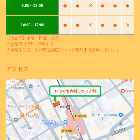
●
●
×
●
●
●
9:00～12:00
●
●
×
●
●
×
14:00～17:00
【休診日】水曜・日曜・祝日
※土曜日は9時～12時まで
※水曜午前は、大和市立病院リウマチ科外来で診療しています。
アクセス