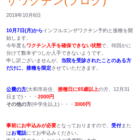
ザワクチン(ブログ)
2019年10月6日
10月7日(月)から
インフルエンザワクチン予約と接種を開
始します。
今年度も
ワクチン入手を確保できない状態
で、何回かに
分けて数本ずつしか入手できないようです。
申し訳ございませんが、
当院を受診されたことのある方
だけに、接種を限定
させていただきます。
公費の方
(大和市在住、
接種日に65歳以上
の方、12月31
日まで)・・・
2000円
その他の方
(中学生以上)・・・
3000円
事前にお申込みが必要
となっておりますので、
受付
また
は
お電話
にてお申込みください。