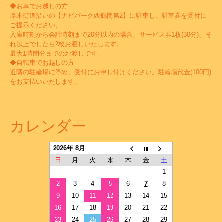
◆お車でお越しの方
厚木街道沿いの【ナビパーク西鶴間第2】に駐車し、駐車券を受付に
ご提示ください。
入庫時刻から会計時刻まで20分以内の場合、サービス券1枚(30分)、そ
れ以上でしたら2枚お渡しいたします。
最大1時間分までのお渡しです。
◆自転車でお越しの方
近隣の駐輪場に停め、受付にお申し付けください。駐輪場代金(100円)
をお支払いいたします。
カレンダー
2026年 8月
日
月
火
水
木
金
土
1
2
3
4
5
6
7
8
9
10
11
12
13
14
15
16
17
18
19
20
21
22
23
24
25
26
27
28
29