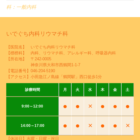
科：一般内科
いでぐち内科リウマチ科
【医院名】 いでぐち内科リウマチ科
【標榜科】 内科、リウマチ科、アレルギー科、呼吸器内科
【所在地】 〒242-0005
神奈川県大和市西鶴間1-1-7
【電話番号】
046-204-5190
【アクセス】小田急江ノ島線「鶴間駅」西口徒歩1分
診療時間
月
火
水
木
金
土
●
●
×
●
●
●
9:00～12:00
●
●
×
●
●
×
14:00～17:00
【休診日】水曜・日曜・祝日