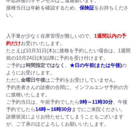
申込み後のキャンセルはご遠慮願います。
接種当日は年齢を確認するため、
保険証
をお持ちくださ
い。
入手量が少なく在庫管理が難しいので、
1週間以内の予
約だけ
お受けいたします。
たとえば10月31日(木)に接種を予約したい場合は、1週間
前の10月24日(木)以降に予約を受け付けます。
ご予約は
時間指定ではなく
、
★日の午前(または午後)
の
ようにお受けします。
ただし
金曜日午後
はご予約をお受けしていません。
予約患者さんの診療の合間に、インフルエンザ予約の方
に接種いたします。
ご予約当日は、午前予約でしたら
9時～11時30分
、午後
予約でしたら
14時～16時30分
までにご来院ください。
診療状況によりお待たせしてしまうこともございます
が、ご了承のほどよろしくお願いいたします。