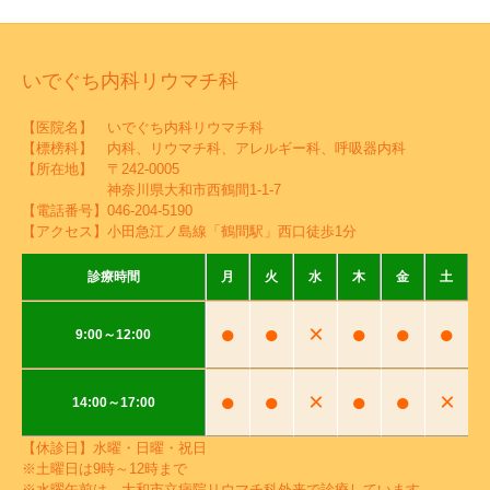
いでぐち内科リウマチ科
【医院名】 いでぐち内科リウマチ科
【標榜科】 内科、リウマチ科、アレルギー科、呼吸器内科
【所在地】 〒242-0005
神奈川県大和市西鶴間1-1-7
【電話番号】
046-204-5190
【アクセス】小田急江ノ島線「鶴間駅」西口徒歩1分
診療時間
月
火
水
木
金
土
●
●
×
●
●
●
9:00～12:00
●
●
×
●
●
×
14:00～17:00
【休診日】水曜・日曜・祝日
※土曜日は9時～12時まで
※水曜午前は、大和市立病院リウマチ科外来で診療しています。