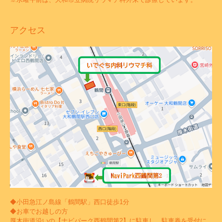
アクセス
◆小田急江ノ島線「鶴間駅」西口徒歩1分
◆お車でお越しの方
厚木街道沿いの【ナビパーク西鶴間第2】に駐車し、駐車券を受付に