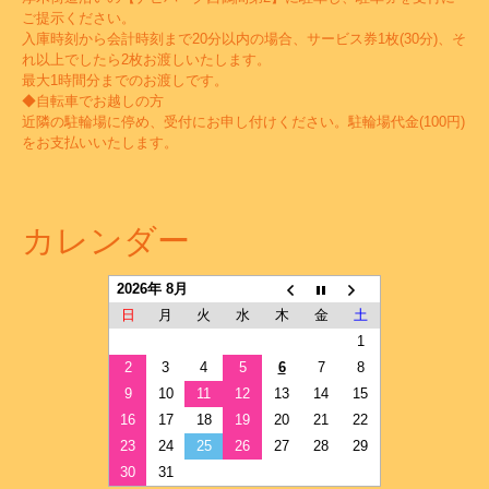
ご提示ください。
入庫時刻から会計時刻まで20分以内の場合、サービス券1枚(30分)、そ
れ以上でしたら2枚お渡しいたします。
最大1時間分までのお渡しです。
◆自転車でお越しの方
近隣の駐輪場に停め、受付にお申し付けください。駐輪場代金(100円)
をお支払いいたします。
カレンダー
2026年 8月
日
月
火
水
木
金
土
1
2
3
4
5
6
7
8
9
10
11
12
13
14
15
16
17
18
19
20
21
22
23
24
25
26
27
28
29
30
31