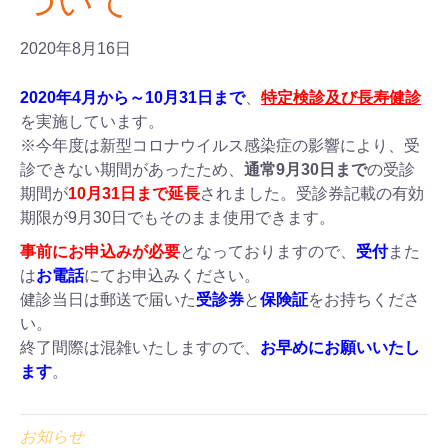
ついて
2020年8月16日
2020年4月から～10月31日まで
、
特定検診及び長寿健診
を実施しています。
※今年度は新型コロナウイルス感染症の影響により、受
診できない期間があったため、
通常9月30日まで
の受診
期間が
10月31日まで延長
されました。受診券記載の有効
期限が9月30日でもそのまま使用できます。
事前にお申込みが必要
となっておりますので、
受付
また
は
お電話
にてお申込みください。
健診当日は郵送で届いた
受診券
と
保険証
をお持ちくださ
い。
終了間際は混雑いたしますので、
お早めにお願いいたし
ます
。
お知らせ