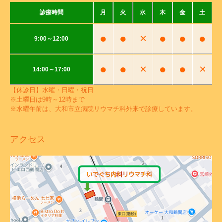
診療時間
月
火
水
木
金
土
●
●
×
●
●
●
9:00～12:00
●
●
×
●
●
×
14:00～17:00
【休診日】水曜・日曜・祝日
※土曜日は9時～12時まで
※水曜午前は、大和市立病院リウマチ科外来で診療しています。
アクセス