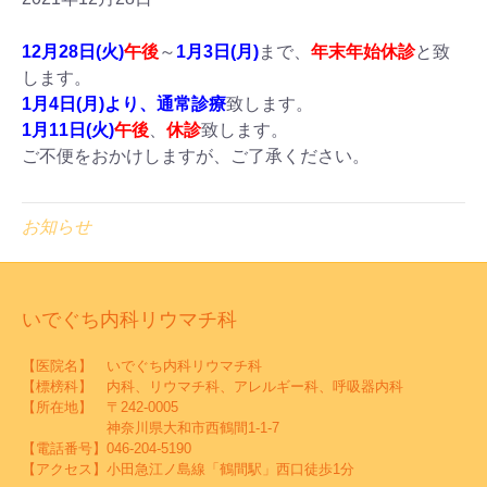
12月28日(火)
午後
～
1月3日(月)
まで、
年末年始休診
と致
します。
1月4日(月)より、通常診療
致します。
1月11日(火)
午後
、
休診
致します。
ご不便をおかけしますが、ご了承ください。
お知らせ
いでぐち内科リウマチ科
【医院名】 いでぐち内科リウマチ科
【標榜科】 内科、リウマチ科、アレルギー科、呼吸器内科
【所在地】 〒242-0005
神奈川県大和市西鶴間1-1-7
【電話番号】
046-204-5190
【アクセス】小田急江ノ島線「鶴間駅」西口徒歩1分