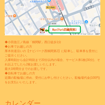
◆小田急江ノ島線「鶴間駅」西口徒歩1分
◆お車でお越しの方
厚木街道沿いの【ナビパーク西鶴間第2】に駐車し、駐車券を受付に
ご提示ください。
入庫時刻から会計時刻まで20分以内の場合、サービス券1枚(30分)、そ
れ以上でしたら2枚お渡しいたします。
最大1時間分までのお渡しです。
◆自転車でお越しの方
近隣の駐輪場に停め、受付にお申し付けください。駐輪場代金(100円)
をお支払いいたします。
カレンダー