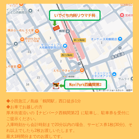
◆小田急江ノ島線「鶴間駅」西口徒歩1分
◆お車でお越しの方
厚木街道沿いの【ナビパーク西鶴間第2】に駐車し、駐車券を受付に
ご提示ください。
入庫時刻から会計時刻まで20分以内の場合、サービス券1枚(30分)、そ
れ以上でしたら2枚お渡しいたします。
最大1時間分までのお渡しです。