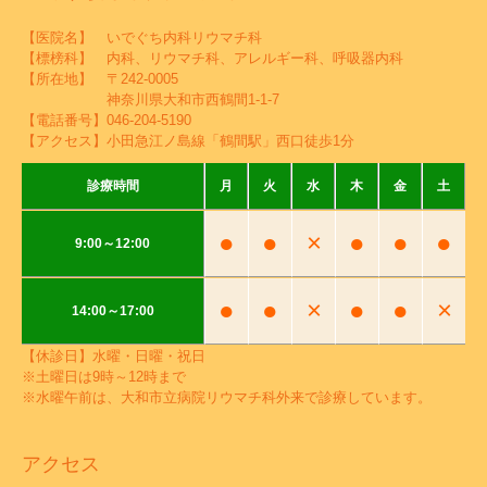
【医院名】 いでぐち内科リウマチ科
【標榜科】 内科、リウマチ科、アレルギー科、呼吸器内科
【所在地】 〒242-0005
神奈川県大和市西鶴間1-1-7
【電話番号】
046-204-5190
【アクセス】小田急江ノ島線「鶴間駅」西口徒歩1分
診療時間
月
火
水
木
金
土
●
●
×
●
●
●
9:00～12:00
●
●
×
●
●
×
14:00～17:00
【休診日】水曜・日曜・祝日
※土曜日は9時～12時まで
※水曜午前は、大和市立病院リウマチ科外来で診療しています。
アクセス