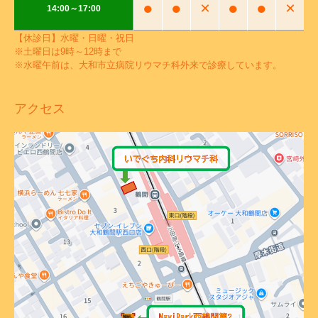
●
●
×
●
●
×
14:00～17:00
【休診日】水曜・日曜・祝日
※土曜日は9時～12時まで
※水曜午前は、大和市立病院リウマチ科外来で診療しています。
アクセス