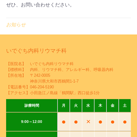
ぜひ、お問い合わせください。
お知らせ
いでぐち内科リウマチ科
【医院名】 いでぐち内科リウマチ科
【標榜科】 内科、リウマチ科、アレルギー科、呼吸器内科
【所在地】 〒242-0005
神奈川県大和市西鶴間1-1-7
【電話番号】
046-204-5190
【アクセス】小田急江ノ島線「鶴間駅」西口徒歩1分
診療時間
月
火
水
木
金
土
●
●
×
●
●
●
9:00～12:00