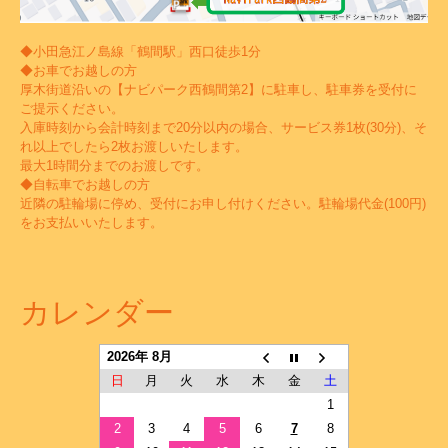
◆小田急江ノ島線「鶴間駅」西口徒歩1分
◆お車でお越しの方
厚木街道沿いの【ナビパーク西鶴間第2】に駐車し、駐車券を受付に
ご提示ください。
入庫時刻から会計時刻まで20分以内の場合、サービス券1枚(30分)、そ
れ以上でしたら2枚お渡しいたします。
最大1時間分までのお渡しです。
◆自転車でお越しの方
近隣の駐輪場に停め、受付にお申し付けください。駐輪場代金(100円)
をお支払いいたします。
カレンダー
2026年 8月
日
月
火
水
木
金
土
1
2
3
4
5
6
7
8