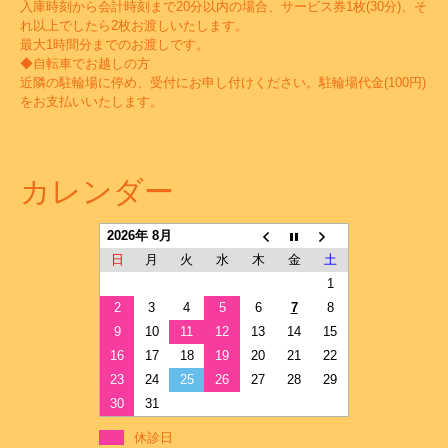
入庫時刻から会計時刻まで20分以内の場合、サービス券1枚(30分)、そ
れ以上でしたら2枚お渡しいたします。
最大1時間分までのお渡しです。
◆自転車でお越しの方
近隣の駐輪場に停め、受付にお申し付けください。駐輪場代金(100円)
をお支払いいたします。
カレンダー
2026年 8月
日
月
火
水
木
金
土
1
2
3
4
5
6
7
8
9
10
11
12
13
14
15
16
17
18
19
20
21
22
23
24
25
26
27
28
29
30
31
休診日