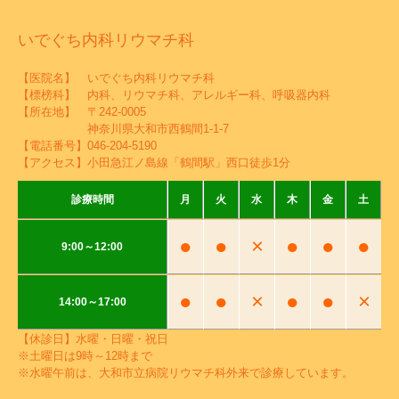
いでぐち内科リウマチ科
【医院名】 いでぐち内科リウマチ科
【標榜科】 内科、リウマチ科、アレルギー科、呼吸器内科
【所在地】 〒242-0005
神奈川県大和市西鶴間1-1-7
【電話番号】
046-204-5190
【アクセス】小田急江ノ島線「鶴間駅」西口徒歩1分
診療時間
月
火
水
木
金
土
●
●
×
●
●
●
9:00～12:00
●
●
×
●
●
×
14:00～17:00
【休診日】水曜・日曜・祝日
※土曜日は9時～12時まで
※水曜午前は、大和市立病院リウマチ科外来で診療しています。