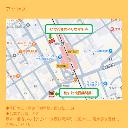
アクセス
◆小田急江ノ島線「鶴間駅」西口徒歩1分
◆お車でお越しの方
厚木街道沿いの【ナビパーク西鶴間第2】に駐車し、駐車券を受付に
ご提示ください。