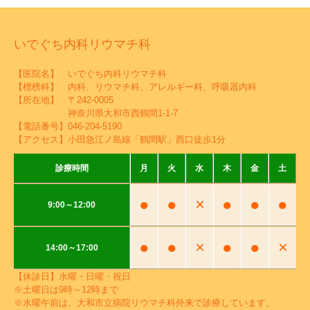
いでぐち内科リウマチ科
【医院名】 いでぐち内科リウマチ科
【標榜科】 内科、リウマチ科、アレルギー科、呼吸器内科
【所在地】 〒242-0005
神奈川県大和市西鶴間1-1-7
【電話番号】
046-204-5190
【アクセス】小田急江ノ島線「鶴間駅」西口徒歩1分
診療時間
月
火
水
木
金
土
●
●
×
●
●
●
9:00～12:00
●
●
×
●
●
×
14:00～17:00
【休診日】水曜・日曜・祝日
※土曜日は9時～12時まで
※水曜午前は、大和市立病院リウマチ科外来で診療しています。