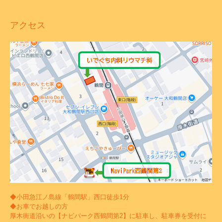
アクセス
◆小田急江ノ島線「鶴間駅」西口徒歩1分
◆お車でお越しの方
厚木街道沿いの【ナビパーク西鶴間第2】に駐車し、駐車券を受付に