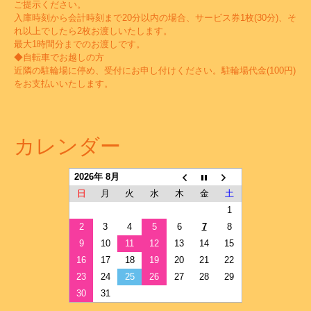
ご提示ください。
入庫時刻から会計時刻まで20分以内の場合、サービス券1枚(30分)、そ
れ以上でしたら2枚お渡しいたします。
最大1時間分までのお渡しです。
◆自転車でお越しの方
近隣の駐輪場に停め、受付にお申し付けください。駐輪場代金(100円)
をお支払いいたします。
カレンダー
2026年 8月
日
月
火
水
木
金
土
1
2
3
4
5
6
7
8
9
10
11
12
13
14
15
16
17
18
19
20
21
22
23
24
25
26
27
28
29
30
31