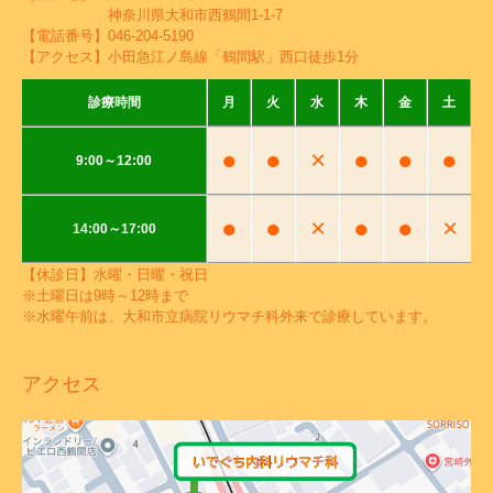
神奈川県大和市西鶴間1-1-7
【電話番号】
046-204-5190
【アクセス】小田急江ノ島線「鶴間駅」西口徒歩1分
診療時間
月
火
水
木
金
土
●
●
×
●
●
●
9:00～12:00
●
●
×
●
●
×
14:00～17:00
【休診日】水曜・日曜・祝日
※土曜日は9時～12時まで
※水曜午前は、大和市立病院リウマチ科外来で診療しています。
アクセス