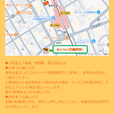
◆小田急江ノ島線「鶴間駅」西口徒歩1分
◆お車でお越しの方
厚木街道沿いの【ナビパーク西鶴間第2】に駐車し、駐車券を受付に
ご提示ください。
入庫時刻から会計時刻まで20分以内の場合、サービス券1枚(30分)、そ
れ以上でしたら2枚お渡しいたします。
最大1時間分までのお渡しです。
◆自転車でお越しの方
近隣の駐輪場に停め、受付にお申し付けください。駐輪場代金(100円)
をお支払いいたします。