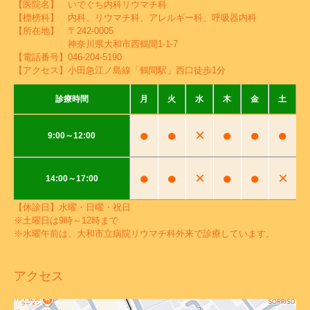
【医院名】 いでぐち内科リウマチ科
【標榜科】 内科、リウマチ科、アレルギー科、呼吸器内科
【所在地】 〒242-0005
神奈川県大和市西鶴間1-1-7
【電話番号】
046-204-5190
【アクセス】小田急江ノ島線「鶴間駅」西口徒歩1分
診療時間
月
火
水
木
金
土
●
●
×
●
●
●
9:00～12:00
●
●
×
●
●
×
14:00～17:00
【休診日】水曜・日曜・祝日
※土曜日は9時～12時まで
※水曜午前は、大和市立病院リウマチ科外来で診療しています。
アクセス