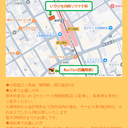
◆小田急江ノ島線「鶴間駅」西口徒歩1分
◆お車でお越しの方
厚木街道沿いの【ナビパーク西鶴間第2】に駐車し、駐車券を受付に
ご提示ください。
入庫時刻から会計時刻まで20分以内の場合、サービス券1枚(30分)、そ
れ以上でしたら2枚お渡しいたします。
最大1時間分までのお渡しです。
◆自転車でお越しの方