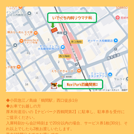
◆小田急江ノ島線「鶴間駅」西口徒歩1分
◆お車でお越しの方
厚木街道沿いの【ナビパーク西鶴間第2】に駐車し、駐車券を受付に
ご提示ください。
入庫時刻から会計時刻まで20分以内の場合、サービス券1枚(30分)、そ
れ以上でしたら2枚お渡しいたします。