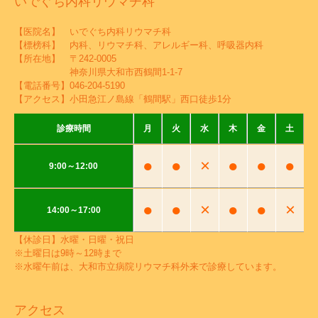
いでぐち内科リウマチ科
【医院名】 いでぐち内科リウマチ科
【標榜科】 内科、リウマチ科、アレルギー科、呼吸器内科
【所在地】 〒242-0005
神奈川県大和市西鶴間1-1-7
【電話番号】
046-204-5190
【アクセス】小田急江ノ島線「鶴間駅」西口徒歩1分
診療時間
月
火
水
木
金
土
●
●
×
●
●
●
9:00～12:00
●
●
×
●
●
×
14:00～17:00
【休診日】水曜・日曜・祝日
※土曜日は9時～12時まで
※水曜午前は、大和市立病院リウマチ科外来で診療しています。
アクセス